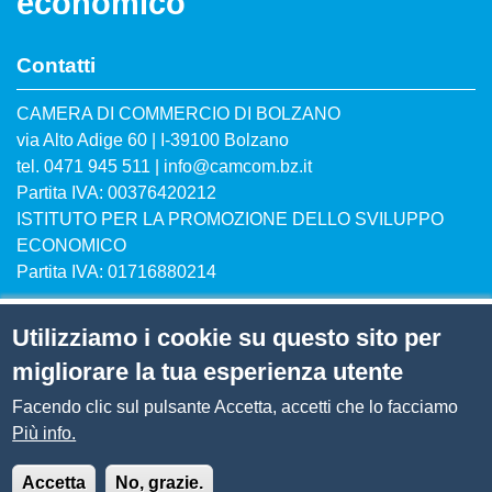
economico
Contatti
CAMERA DI COMMERCIO DI BOLZANO
via Alto Adige 60 | I-39100 Bolzano
tel. 0471 945 511 | info@camcom.bz.it
Partita IVA: 00376420212
ISTITUTO PER LA PROMOZIONE DELLO SVILUPPO
ECONOMICO
Partita IVA: 01716880214
Utilizziamo i cookie su questo sito per
migliorare la tua esperienza utente
Menù privacy
Privacy
Cookie
Facendo clic sul pulsante Accetta, accetti che lo facciamo
Più info.
© 2025 ISTITUTO PER LA PROMOZIONE DELLO
SVILUPPO ECONOMICO
Accetta
No, grazie.