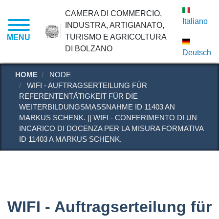
Salta
CAMERA DI COMMERCIO,
al
Italiano
INDUSTRA, ARTIGIANATO,
contenuto
TURISMO E AGRICOLTURA
MENU
principale
DI BOLZANO
Deutsch
HOME
NODE
WIFI - AUFTRAGSERTEILUNG FÜR
REFERENTENTÄTIGKEIT FÜR DIE
WEITERBILDUNGSMASSNAHME ID 11403 AN M
ARKUS SCHENK. || WIFI - CONFERIMENTO DI UN I
NCARICO DI DOCENZA PER LA MISURA FORMATIVA I
D 11403 A MARKUS SCHENK.
WIFI - Auftragserteilung für