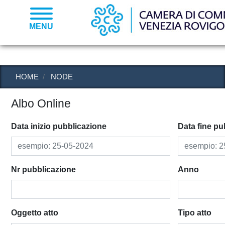
Salta
al
MENU
contenuto
principale
HOME
NODE
Albo Online
Data inizio pubblicazione
Data fine pu
Nr pubblicazione
Anno
Oggetto atto
Tipo atto