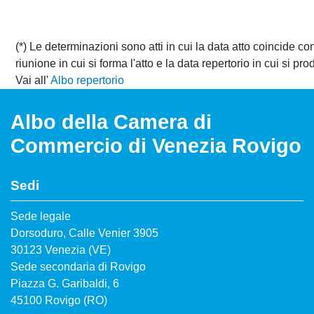
(*) Le determinazioni sono atti in cui la data atto coincide co
riunione in cui si forma l'atto e la data repertorio in cui si p
Vai all'
Albo repertorio
Albo della Camera di
Commercio di Venezia Rovigo
Sedi
Sede legale
Dorsoduro, Calle Venier 3905
30123 Venezia (VE)
Sede secondaria di Rovigo
Piazza G. Garibaldi, 6
45100 Rovigo (RO)