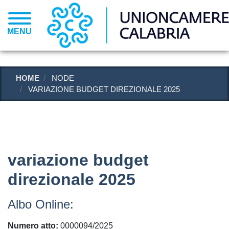
Salta
al
contenuto
MENU
principale
HOME
NODE
VARIAZIONE BUDGET DIREZIONALE 2025
variazione budget
direzionale 2025
Albo Online:
Numero atto
0000094/2025