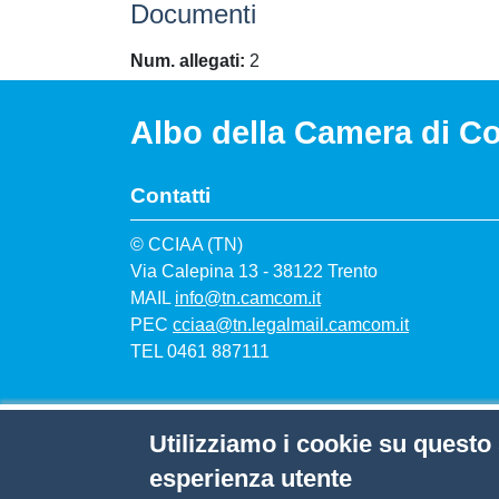
Documenti
Num. allegati
2
Albo della Camera di C
Contatti
© CCIAA (TN)
Via Calepina 13 - 38122 Trento
MAIL
info@tn.camcom.it
PEC
cciaa@tn.legalmail.camcom.it
TEL 0461 887111
Menù privacy
Note legali
Privacy
Responsabile della prote
Utilizziamo i cookie su questo 
esperienza utente