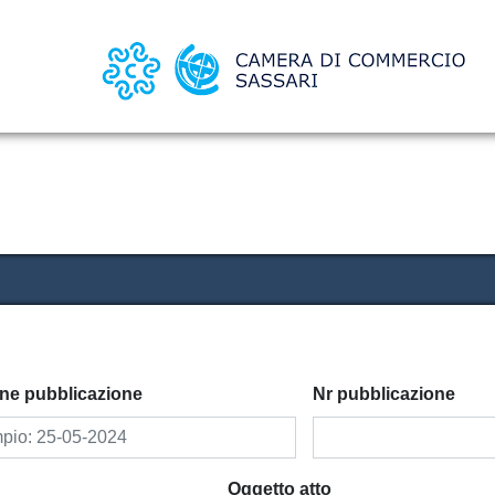
Salta
al
contenuto
principale
ine pubblicazione
Nr pubblicazione
Oggetto atto