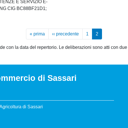
ENZE E SERVIZIO E-
NG CIG BC88BF21D1;
Paginazione
« prima
Prima
‹‹ precedente
Pagina
1
2
pagina
precedente
ide con la data del repertorio. Le deliberazioni sono atti con due d
ommercio di Sassari
Agricoltura di Sassari