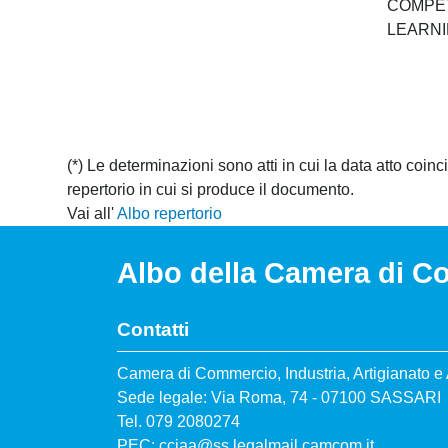
COMPET
LEARNI
(*) Le determinazioni sono atti in cui la data atto coinc
repertorio in cui si produce il documento.
Vai all'
Albo repertorio
Albo della Camera di C
Contatti
Camera di Commercio, Industria, Artigianato e 
Sede legale: Via Roma, 74 - 07100 SASSARI
Tel. 079 2080274
PEC:
cciaa@ss.legalmail.camcom.it