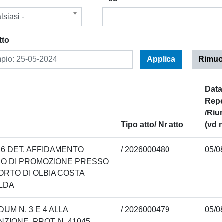
lsiasi -
tto
Applica
Rimuovi
Dat
Repe
/Riu
o
Tipo atto/ Nr atto
(vd 
26 DET. AFFIDAMENTO
/ 2026000480
05/0
IO DI PROMOZIONE PRESSO
RTO DI OLBIA COSTA
LDA
UM N. 3 E 4 ALLA
/ 2026000479
05/0
ZIONE. PROT. N. 41045