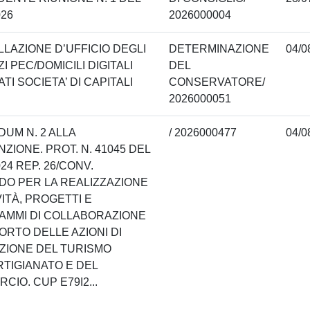
026
2026000004
LAZIONE D’UFFICIO DEGLI
DETERMINAZIONE
04/0
ZI PEC/DOMICILI DIGITALI
DEL
TI SOCIETA’ DI CAPITALI
CONSERVATORE/
2026000051
UM N. 2 ALLA
/ 2026000477
04/0
ZIONE. PROT. N. 41045 DEL
024 REP. 26/CONV.
O PER LA REALIZZAZIONE
VITÀ, PROGETTI E
MMI DI COLLABORAZIONE
ORTO DELLE AZIONI DI
IONE DEL TURISMO
RTIGIANATO E DEL
CIO. CUP E79I2...