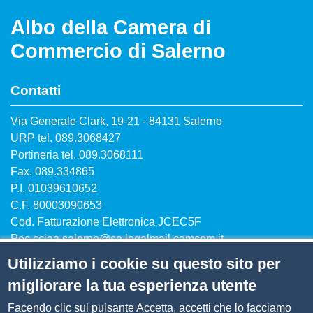
Albo della Camera di
Commercio di Salerno
Contatti
Via Generale Clark, 19-21 - 84131 Salerno
URP tel. 089.3068427
Portineria tel. 089.3068111
Fax. 089.334865
P.I. 01039610652
C.F. 80003090653
Cod. Fatturazione Elettronica JCEC5F
Pec
cciaa.salerno@sa.legalmail.camcom.it
Utilizziamo i cookie su questo sito per
migliorare la tua esperienza utente
Facendo clic sul pulsante Accetta, accetti che lo facciamo
Menù privacy
Note legali
Privacy
Cookie