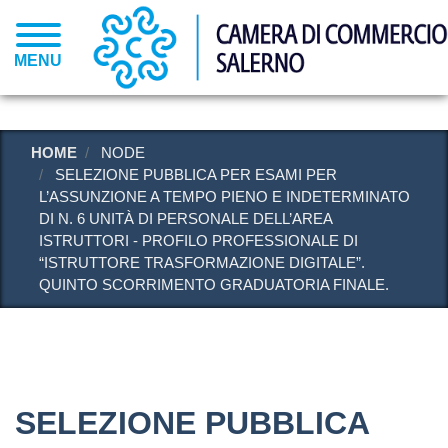
Salta
al
MENU
contenuto
principale
HOME
NODE
SELEZIONE PUBBLICA PER ESAMI PER
L’ASSUNZIONE A TEMPO PIENO E INDETERMINATO
DI N. 6 UNITÀ DI PERSONALE DELL’AREA
ISTRUTTORI - PROFILO PROFESSIONALE DI
“ISTRUTTORE TRASFORMAZIONE DIGITALE”.
QUINTO SCORRIMENTO GRADUATORIA FINALE.
SELEZIONE PUBBLICA