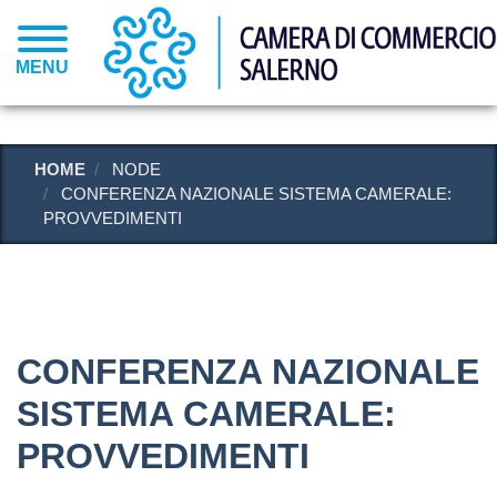
Salta
al
MENU
contenuto
principale
HOME
NODE
CONFERENZA NAZIONALE SISTEMA CAMERALE:
PROVVEDIMENTI
CONFERENZA NAZIONALE
SISTEMA CAMERALE:
PROVVEDIMENTI