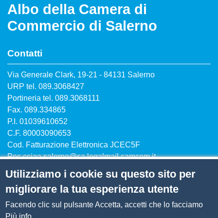
Albo della Camera di
Commercio di Salerno
Contatti
Via Generale Clark, 19-21 - 84131 Salerno
URP tel. 089.3068427
Portineria tel. 089.3068111
Fax. 089.334865
P.I. 01039610652
C.F. 80003090653
Cod. Fatturazione Elettronica JCEC5F
Pec
cciaa.salerno@sa.legalmail.camcom.it
Utilizziamo i cookie su questo sito per
migliorare la tua esperienza utente
Facendo clic sul pulsante Accetta, accetti che lo facciamo
Menù privacy
Note legali
Privacy
Cookie
Più info.