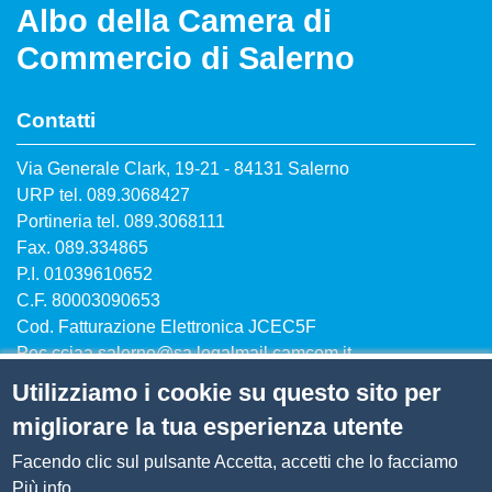
Albo della Camera di
Commercio di Salerno
Contatti
Via Generale Clark, 19-21 - 84131 Salerno
URP tel. 089.3068427
Portineria tel. 089.3068111
Fax. 089.334865
P.I. 01039610652
C.F. 80003090653
Cod. Fatturazione Elettronica JCEC5F
Pec
cciaa.salerno@sa.legalmail.camcom.it
Utilizziamo i cookie su questo sito per
migliorare la tua esperienza utente
Facendo clic sul pulsante Accetta, accetti che lo facciamo
Menù privacy
Note legali
Privacy
Cookie
Più info.