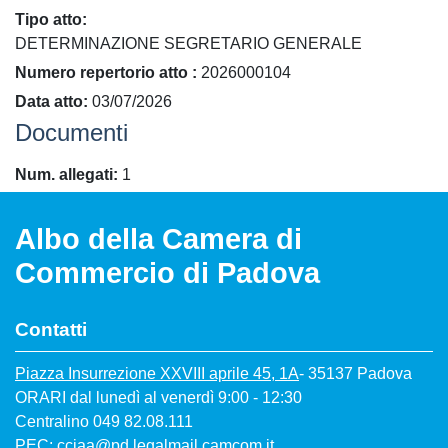
Tipo atto
DETERMINAZIONE SEGRETARIO GENERALE
​Numero repertorio atto
2026000104
Data atto
03/07/2026
Documenti
Num. allegati
1
Albo della Camera di
Commercio di Padova
Contatti
Piazza Insurrezione XXVIII aprile 45, 1A
- 35137 Padova
ORARI dal lunedì al venerdì 9:00 - 12:30
Centralino 049 82.08.111
PEC:
cciaa@pd.legalmail.camcom.it