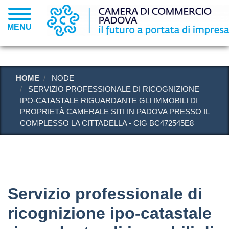
Salta
al
MENU
contenuto
principale
HOME
NODE
SERVIZIO PROFESSIONALE DI RICOGNIZIONE
IPO-CATASTALE RIGUARDANTE GLI IMMOBILI DI
PROPRIETÀ CAMERALE SITI IN PADOVA PRESSO IL
COMPLESSO LA CITTADELLA - CIG BC472545E8
Servizio professionale di
ricognizione ipo-catastale