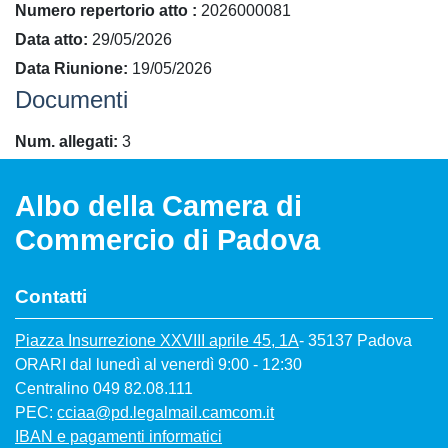
​Numero repertorio atto
2026000081
Data atto
29/05/2026
Data Riunione
19/05/2026
Documenti
Num. allegati
3
Albo della Camera di
Commercio di Padova
Contatti
Piazza Insurrezione XXVIII aprile 45, 1A
- 35137 Padova
ORARI dal lunedì al venerdì 9:00 - 12:30
Centralino 049 82.08.111
PEC:
cciaa@pd.legalmail.camcom.it
IBAN e pagamenti informatici