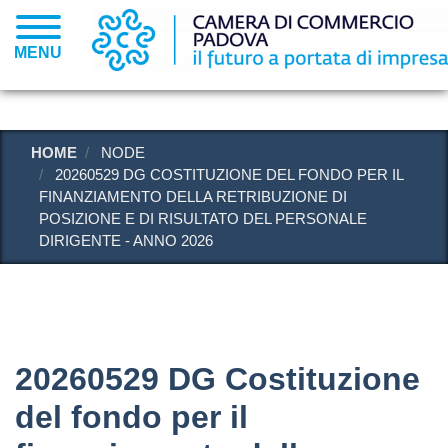
Salta
al
MENU
contenuto
principale
HOME
NODE
20260529 DG COSTITUZIONE DEL FONDO PER IL
FINANZIAMENTO DELLA RETRIBUZIONE DI
POSIZIONE E DI RISULTATO DEL PERSONALE
DIRIGENTE - ANNO 2026
20260529 DG Costituzione
del fondo per il