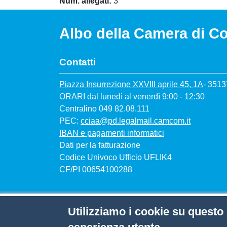
Num. allegati
3
Albo della Camera di C
Contatti
Piazza Insurrezione XXVIII aprile 45, 1A
- 351
ORARI dal lunedì al venerdì 9:00 - 12:30
Centralino 049 82.08.111
PEC:
cciaa@pd.legalmail.camcom.it
IBAN e pagamenti informatici
Dati per la fatturazione
Codice Univoco Ufficio UFLIK4
CF/PI 00654100288
Menù privacy
Note legali
Privacy policy
Utilizziamo i cookie su questo 