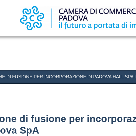
Salta
al
contenuto
principale
NE DI FUSIONE PER INCORPORAZIONE DI PADOVA HALL SPA
ne di fusione per incorporaz
dova SpA