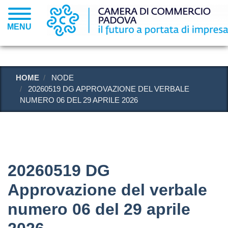
Salta
al
MENU
contenuto
principale
HOME
NODE
20260519 DG APPROVAZIONE DEL VERBALE
NUMERO 06 DEL 29 APRILE 2026
20260519 DG
Approvazione del verbale
numero 06 del 29 aprile