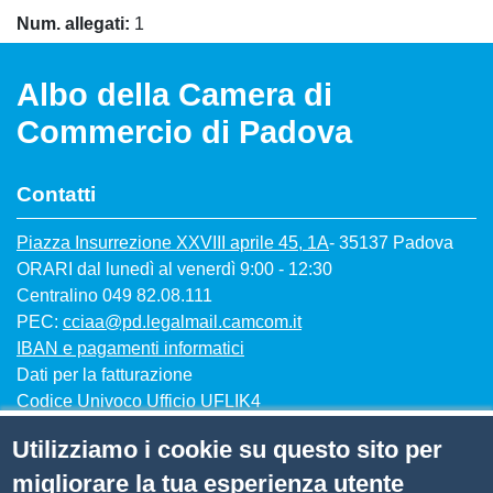
Num. allegati
1
Albo della Camera di
Commercio di Padova
Contatti
Piazza Insurrezione XXVIII aprile 45, 1A
- 35137 Padova
ORARI dal lunedì al venerdì 9:00 - 12:30
Centralino 049 82.08.111
PEC:
cciaa@pd.legalmail.camcom.it
IBAN e pagamenti informatici
Dati per la fatturazione
Codice Univoco Ufficio UFLIK4
CF/PI 00654100288
Utilizziamo i cookie su questo sito per
migliorare la tua esperienza utente