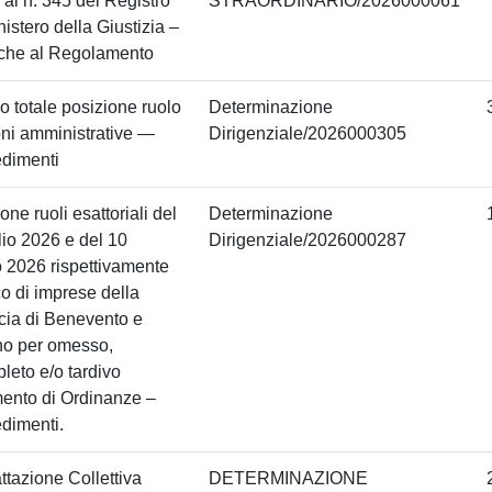
o al n. 345 del Registro
STRAORDINARIO/2026000061
nistero della Giustizia –
iche al Regolamento
o totale posizione ruolo
Determinazione
ni amministrative —
Dirigenziale/2026000305
edimenti
one ruoli esattoriali del
Determinazione
lio 2026 e del 10
Dirigenziale/2026000287
 2026 rispettivamente
co di imprese della
cia di Benevento e
no per omesso,
leto e/o tardivo
ento di Ordinanze –
dimenti.
ttazione Collettiva
DETERMINAZIONE