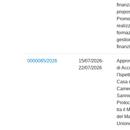
finanz
propos
Promos
realiz
formaz
gestio
finanzi
0000085/2026
15/07/2026-
Appro
22/07/2026
di Acc
l'Ispet
Casa d
Camer
Sannio
Protoc
tra il
del Ma
Union