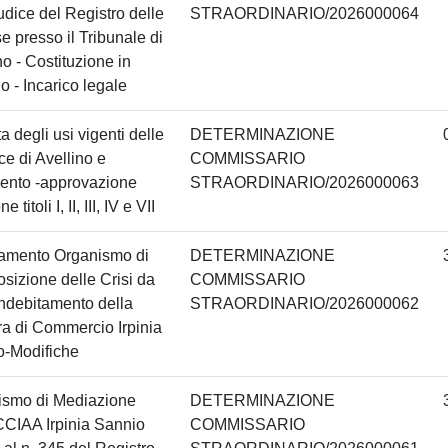
udice del Registro delle
STRAORDINARIO/2026000064
e presso il Tribunale di
no - Costituzione in
io - Incarico legale
ta degli usi vigenti delle
DETERMINAZIONE
ce di Avellino e
COMMISSARIO
ento -approvazione
STRAORDINARIO/2026000063
e titoli I, II, III, IV e VII
amento Organismo di
DETERMINAZIONE
izione delle Crisi da
COMMISSARIO
ndebitamento della
STRAORDINARIO/2026000062
a di Commercio Irpinia
o-Modifiche
ismo di Mediazione
DETERMINAZIONE
CCIAA Irpinia Sannio
COMMISSARIO