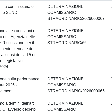
mina commissariale
DETERMINAZIONE
one SEND
COMMISSARIO
STRAORDINARIO/2026000067
ne alle condizioni di
DETERMINAZIONE
io dell’Agenzia delle
COMMISSARIO
e-Riscossione per il
STRAORDINARIO/66
damento biennale dei
 ai sensi dell’art.5 del
o Legislativo
/2024
one sulla performance I
DETERMINAZIONE
re 2026 -
COMMISSARIO
edimenti
STRAORDINARIO/2026000065
o a termini dell’art.
DETERMINAZIONE
.C. avverso decreto
COMMISSARIO