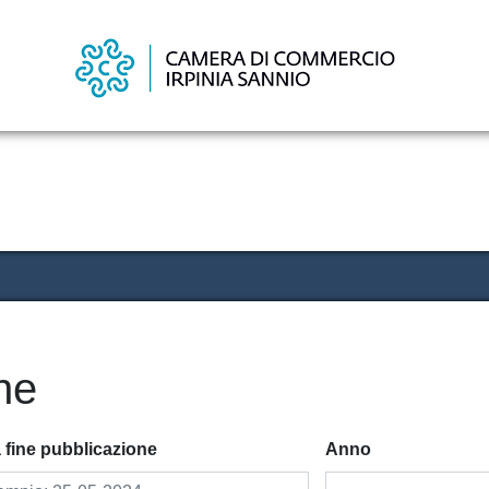
Salta
al
contenuto
principale
ne
 fine pubblicazione
Anno