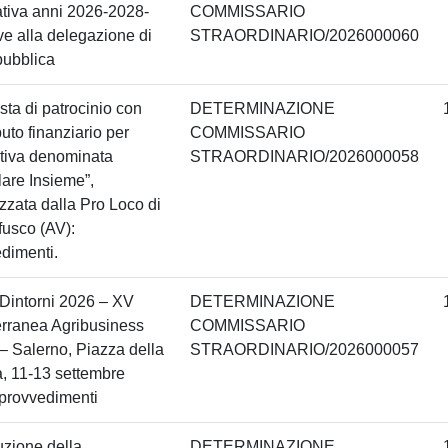
ativa anni 2026-2028-
COMMISSARIO
ive alla delegazione di
STRAORDINARIO/2026000060
pubblica
sta di patrocinio con
DETERMINAZIONE
buto finanziario per
COMMISSARIO
iativa denominata
STRAORDINARIO/2026000058
llare Insieme”,
zzata dalla Pro Loco di
usco (AV):
dimenti.
Dintorni 2026 – XV
DETERMINAZIONE
rranea Agribusiness
COMMISSARIO
– Salerno, Piazza della
STRAORDINARIO/2026000057
à, 11-13 settembre
provvedimenti
uzione della
DETERMINAZIONE