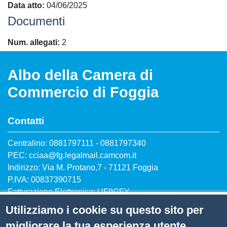
Data atto
04/06/2025
Documenti
Num. allegati
2
Albo della Camera di
Commercio di Foggia
Contatti
Centralino: 0881797111 - 0881797340
PEC: cciaa@fg.legalmail.camcom.it
Indirizzo: Via M. Protano,7 - 71121 Foggia
P.IVA: 00837390715
Fatturazione Elettronica: UF9GFY
Utilizziamo i cookie su questo sito per
migliorare la tua esperienza utente