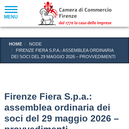
Salta
al
MENU
contenuto
principale
HOME
NODE
FIRENZE FIERA S.P.A.: ASSEMBLEA ORDINARIA
DEI SOCI DEL 29 MAGGIO 2026 – PROVVEDIMENTI
Firenze Fiera S.p.a.:
assemblea ordinaria dei
soci del 29 maggio 2026 –