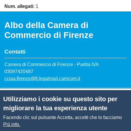
Num. allegati
1
Albo della Camera di
Commercio di Firenze
Contatti
Camera di Commercio di Firenze - Partita IVA
03097420487
cciaa.firenze@fi.legalmail.camcom.it
Siti tematici
Utilizziamo i cookie su questo sito per
migliorare la tua esperienza utente
Facendo clic sul pulsante Accetta, accetti che lo facciamo
Menù privacy
Note legali
Privacy
Cookie
Più info.