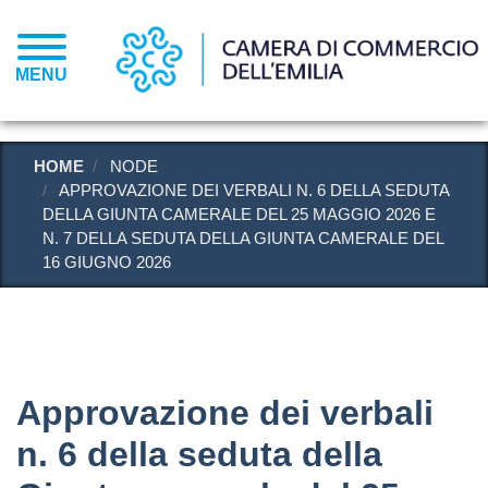
Salta
al
contenuto
MENU
principale
HOME
NODE
APPROVAZIONE DEI VERBALI N. 6 DELLA SEDUTA
DELLA GIUNTA CAMERALE DEL 25 MAGGIO 2026 E
N. 7 DELLA SEDUTA DELLA GIUNTA CAMERALE DEL
16 GIUGNO 2026
Approvazione dei verbali
n. 6 della seduta della