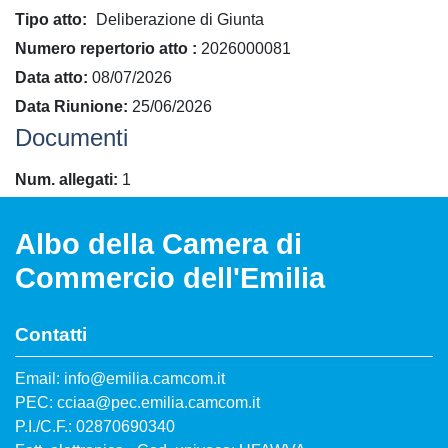
Tipo atto
Deliberazione di Giunta
​Numero repertorio atto
2026000081
Data atto
08/07/2026
Data Riunione
25/06/2026
Documenti
Num. allegati
1
Albo della Camera di
Commercio dell'Emilia
Contatti
Email: info@emilia.camcom.it
PEC: cciaa@pec.emilia.camcom.it
P.I./C.F.: 02870690340