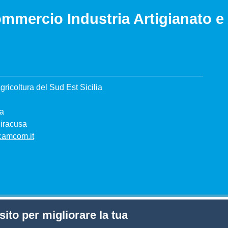
mmercio Industria Artigianato e 
ricoltura del Sud Est Sicilia
sa
Siracusa
.camcom.it
sito per migliorare la tua