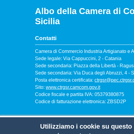
Albo della Camera di Co
Sicilia
Contatti
Camera di Commercio Industria Artigianato e Ag
Sede legale: Via Cappuccini, 2 - Catania
Sede secondaria: Piazza della Libertà - Ragu
Sede secondaria: Via Duca degli Abruzzi, 4 - 
Posta elettronica certificata:
ctrgsr@pec.ctrgsr
Sito:
www.ctrgsr.camcom.gov.it
Codice fiscale e partita IVA: 05379380875
Codice di fatturazione elettronica: ZBSD2P
Menù privacy
Note legali
Privacy
Cookie
Utilizziamo i cookie su questo 