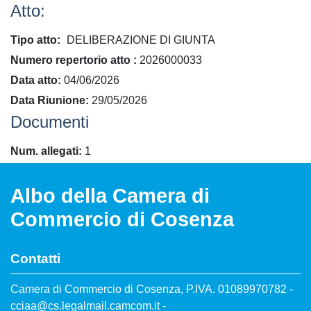
Atto:
Tipo atto
DELIBERAZIONE DI GIUNTA
​Numero repertorio atto
2026000033
Data atto
04/06/2026
Data Riunione
29/05/2026
Documenti
Num. allegati
1
Albo della Camera di
Commercio di Cosenza
Contatti
Camera di Commercio di Cosenza, P.IVA. 01089970782 -
cciaa@cs.legalmail.camcom.it -