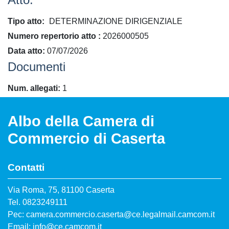
Tipo atto
DETERMINAZIONE DIRIGENZIALE
​Numero repertorio atto
2026000505
Data atto
07/07/2026
Documenti
Num. allegati
1
Albo della Camera di
Commercio di Caserta
Contatti
Via Roma, 75, 81100 Caserta
Tel. 0823249111
Pec: camera.commercio.caserta@ce.legalmail.camcom.it
Email: info@ce.camcom.it