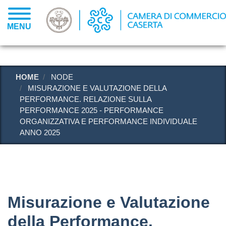
Salta
al
MENU
contenuto
principale
HOME
NODE
MISURAZIONE E VALUTAZIONE DELLA
PERFORMANCE. RELAZIONE SULLA
PERFORMANCE 2025 - PERFORMANCE
ORGANIZZATIVA E PERFORMANCE INDIVIDUALE
ANNO 2025
Misurazione e Valutazione
della Performance.