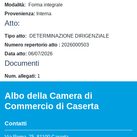
Modalità
Forma integrale
Provenienza
Interna
Atto:
Tipo atto
DETERMINAZIONE DIRIGENZIALE
​Numero repertorio atto
2026000503
Data atto
06/07/2026
Documenti
Num. allegati
1
Albo della Camera di
Commercio di Caserta
Contatti
Via Roma, 75, 81100 Caserta