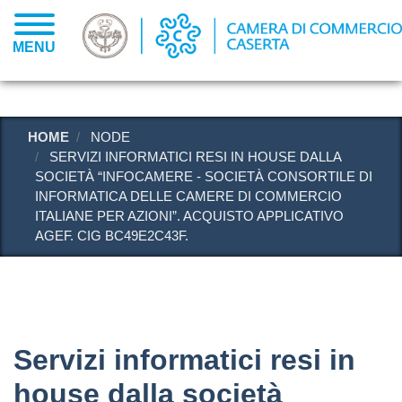
Salta
al
MENU
contenuto
principale
HOME
NODE
SERVIZI INFORMATICI RESI IN HOUSE DALLA
SOCIETÀ “INFOCAMERE - SOCIETÀ CONSORTILE DI
INFORMATICA DELLE CAMERE DI COMMERCIO
ITALIANE PER AZIONI”. ACQUISTO APPLICATIVO
AGEF. CIG BC49E2C43F.
Servizi informatici resi in
house dalla società