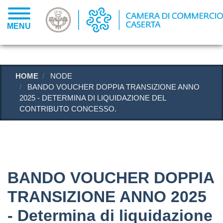
Salta
al
MENU
contenuto
principale
HOME
NODE
BANDO VOUCHER DOPPIA TRANSIZIONE ANNO
2025 - DETERMINA DI LIQUIDAZIONE DEL
CONTRIBUTO CONCESSO.
BANDO VOUCHER DOPPIA
TRANSIZIONE ANNO 2025
- Determina di liquidazione