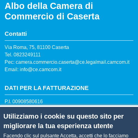
Albo della Camera di
Commercio di Caserta
Contatti
Via Roma, 75, 81100 Caserta
Tel. 0823249111
Pec: camera.commercio.caserta@ce.legalmail.camcom.it
Email: info@ce.camcom.it
DATI PER LA FATTURAZIONE
P.I. 00908580616
C.F. 80004270619
Utilizziamo i cookie su questo sito per
Codice Univoco Ufficio UFXYA1
migliorare la tua esperienza utente
Facendo clic sul pulsante Accetta, accetti che lo facciamo
Menù privacy
Informativa privacy