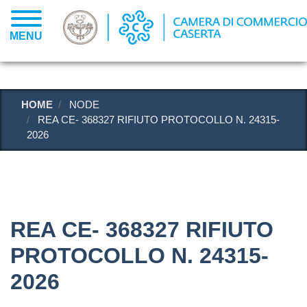
Salta
al
MENU
contenuto
principale
HOME
NODE
REA CE- 368327 RIFIUTO PROTOCOLLO N. 24315-
2026
REA CE- 368327 RIFIUTO
PROTOCOLLO N. 24315-
2026