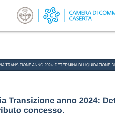
Salta
al
contenuto
principale
 TRANSIZIONE ANNO 2024: DETERMINA DI LIQUIDAZIONE 
 Transizione anno 2024: Det
ributo concesso.