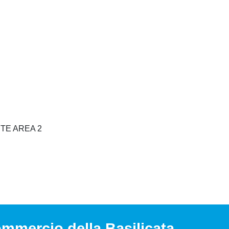
TE AREA 2
mmercio della Basilicata