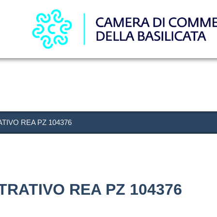
Salta
al
contenuto
principale
TIVO REA PZ 104376
TRATIVO REA PZ 104376