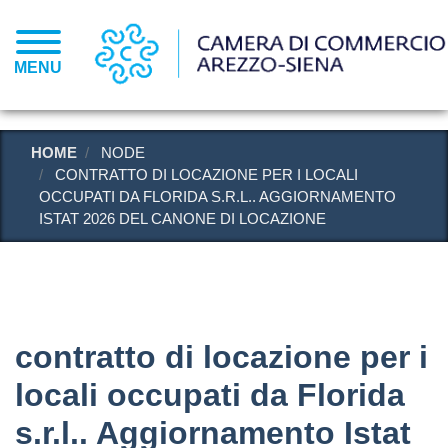
Salta
al
contenuto
MENU
principale
HOME
NODE
CONTRATTO DI LOCAZIONE PER I LOCALI
OCCUPATI DA FLORIDA S.R.L.. AGGIORNAMENTO
ISTAT 2026 DEL CANONE DI LOCAZIONE
contratto di locazione per i
locali occupati da Florida
s.r.l.. Aggiornamento Istat