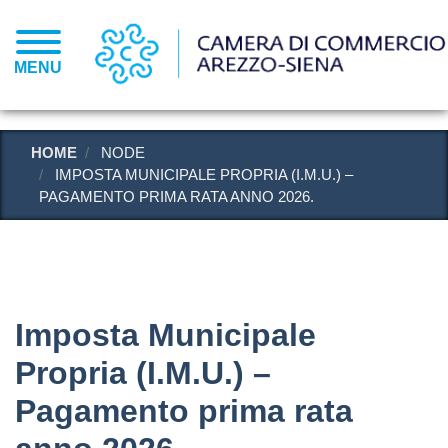
Salta
al
contenuto
MENU
principale
HOME
NODE
IMPOSTA MUNICIPALE PROPRIA (I.M.U.) –
PAGAMENTO PRIMA RATA ANNO 2026.
Imposta Municipale
Propria (I.M.U.) –
Pagamento prima rata