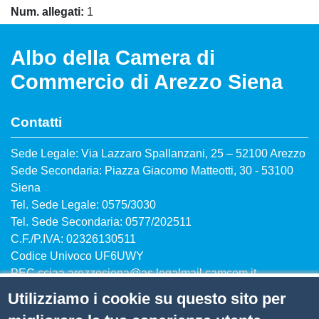
Num. allegati
1
Albo della Camera di
Commercio di Arezzo Siena
Contatti
Sede Legale: Via Lazzaro Spallanzani, 25 – 52100 Arezzo
Sede Secondaria: Piazza Giacomo Matteotti, 30 - 53100
Siena
Tel. Sede Legale: 0575/3030
Tel. Sede Secondaria: 0577/202511
C.F./P.IVA: 02326130511
Codice Univoco UF6UWY
PEC
cciaa.arezzosiena@as.legalmail.camcom.it
Utilizziamo i cookie su questo sito per